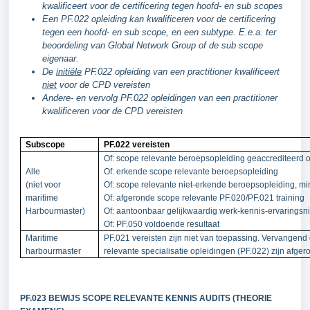
kwalificeert voor de certificering tegen hoofd- en sub scopes
Een PF.022 opleiding kan kwalificeren voor de certificering
tegen een hoofd- en sub scope, en een subtype. E.e.a. ter
beoordeling van Global Network Group of de sub scope
eigenaar.
De
initiële
PF.022 opleiding van een practitioner kwalificeert
niet
voor de CPD vereisten
Andere- en vervolg PF.022 opleidingen van een practitioner
kwalificeren voor de CPD vereisten
Subscope
PF.022 vereisten
Of: scope relevante beroepsopleiding geaccrediteerd op
Alle
Of: erkende scope relevante beroepsopleiding
(niet voor
Of: scope relevante niet-erkende beroepsopleiding, m
maritime
Of: afgeronde scope relevante PF.020/PF.021 training
Harbourmaster)
Of: aantoonbaar gelijkwaardig werk-kennis-ervaringsn
Of: PF.050 voldoende resultaat
Maritime
PF.021 vereisten zijn niet van toepassing. Vervangend
harbourmaster
relevante specialisatie opleidingen (PF.022) zijn afge
PF.023 BEWIJS SCOPE RELEVANTE KENNIS AUDITS (THEORIE