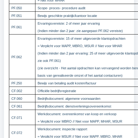
= Niet voor MHAR
PF.050
Scope- proces- procedure audit
PF.051
Bewijs geschikte praktijk/kantoor locatie
Ervaringsvereiste: 2 of meer jaar ervaring
PF.061
(Indien minder dan 2 jaar: zie aangepast PF.062 vereiste)
Ervaringsvereiste: 15 of meer uitgevoerde klantopdrachten
= Verplicht voor MAPP, MBRO, MSUR // Niet voor MHAR
(Indien minder dan 2 jaar ervaring: 25 of meer uitgevoerde klantop
PF.062
zie ook PF.061)
(zie overzicht - Het aantal opdrachten kan vervangend worden be
basis van gerealiseerde omzet of het aantal contacturen)
PF.250
Bewijs van betaling audit kosten/factuur
CF.002
Officiële bedrijfsregistratie
CF.060
Bedrijfsdocument: algemene voorwaarden
CF.061
Bedrijfsdocument: dienstverleningsovereenkomst
Werkdocument: overeenkomst van koop en verkoop
CF.071
= Verplicht voor MBRO // Niet voor MAPP, MHAR, MSUR
Werkdocument: inspectie rapport
CF.072
= Verplicht voor MSUR // Niet voor MAPP, MBRO, MHAR