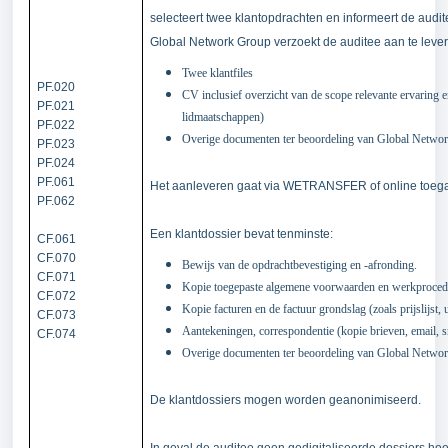
selecteert twee klantopdrachten en informeert de audit
Global Network Group verzoekt de auditee aan te leve
Twee klantfiles
PF.020
CV inclusief overzicht van de scope relevante ervaring en
PF.021
lidmaatschappen)
PF.022
Overige documenten ter beoordeling van Global Netwo
PF.023
PF.024
PF.061
Het aanleveren gaat via WETRANSFER of online toeg
PF.062
Een klantdossier bevat tenminste:
CF.061
CF.070
Bewijs van de opdrachtbevestiging en -afronding.
CF.071
Kopie toegepaste algemene voorwaarden en werkprocedur
CF.072
Kopie facturen en de factuur grondslag (zoals prijslijst, 
CF.073
Aantekeningen, correspondentie (kopie brieven, email, s
CF.074
Overige documenten ter beoordeling van Global Netwo
De klantdossiers mogen worden geanonimiseerd.