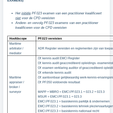
EXAMENS)
Het
initiële
PF.023 examen van een practitioner kwalificeert
niet
voor de CPD vereisten
Andere- en vervolg PF.023 examens van een practitioner
kwalificeren voor de CPD vereisten
Hoofdscope
PF.023 vereisten
Maritime
arbitrator /
ADR Register vereisten en reglementen zijn van toepa
mediator
Of: kennis audit EMCI Register
Of: kennis audit geaccrediteerd opleidings- exameninst
Of: examen verklaring auditor of geaccrediteerd opleidi
Of: erkende kennis audit
Maritime
Of: aantoonbaar gelijkwaardig werk-kennis-ervaringsn
appraiser /
Of: PF.050 voldoende resultaat
broker /
surveyor
MAPP + MBRO = EMCI.PF.023.1 + 023.2 + 023.3
MSUR = EMCI.PF.023.1 + 023.3
EMCI.PF.023.1 = basiskennis parktijk & ondernemen
EMCI.PF.023.2 = basiskennis tehniek pleziervaartuige
EMCI.PF.023.3 = basiskennis nationaal recht