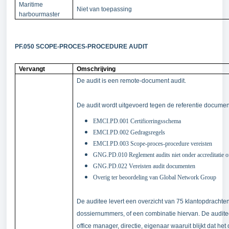
Maritime
Niet van toepassing
harbourmaster
PF.050 SCOPE-PROCES-PROCEDURE AUDIT
Vervangt
Omschrijving
De audit is een remote-document audit.
De audit wordt uitgevoerd tegen de referentie documen
EMCI.PD.001 Certificeringsschema
EMCI.PD.002 Gedragsregels
EMCI.PD.003 Scope-proces-procedure vereisten
GNG.PD.010 Reglement audits niet onder accreditatie o
GNG.PD.022 Vereisten audit documenten
Overig ter beoordeling van Global Network Group
De auditee levert een overzicht van 75 klantopdrachten
dossiernummers, of een combinatie hiervan. De audite
office manager, directie, eigenaar waaruit blijkt dat h