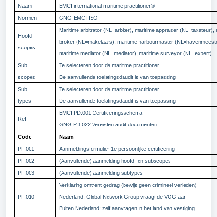
Naam
EMCI international maritime practitioner®
Normen
GNG-EMCI-ISO
Maritime arbitrator (NL=arbiter), maritime appraiser (NL=taxateur), 
Hoofd
broker (NL=makelaars), maritime harbourmaster (NL=havenmeeste
scopes
maritime mediator (NL=mediator), maritime surveyor (NL=expert)
Sub
Te selecteren door de maritime practitioner
scopes
De aanvullende toelatingsdaudit is van toepassing
Sub
Te selecteren door de maritime practitioner
types
De aanvullende toelatingsdaudit is van toepassing
EMCI.PD.001 Certificeringsschema
Ref
GNG.PD.022 Vereisten audit documenten
Code
Naam
PF.001
Aanmeldingsformulier 1e persoonlijke certificering
PF.002
(Aanvullende) aanmelding hoofd- en subscopes
PF.003
(Aanvullende) aanmelding subtypes
Verklaring omtrent gedrag (bewijs geen crimineel verleden) =
PF.010
Nederland: Global Network Group vraagt de VOG aan
Buiten Nederland: zelf aanvragen in het land van vestiging