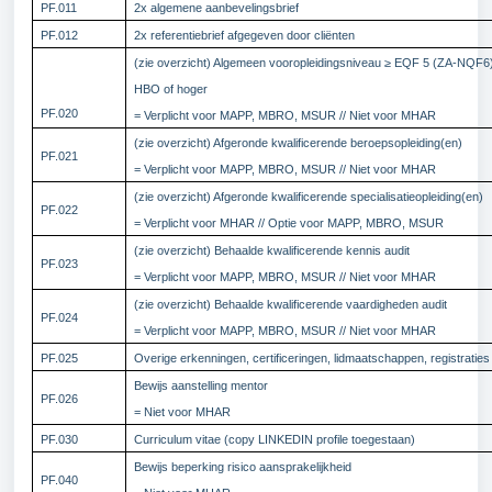
PF.011
2x algemene aanbevelingsbrief
PF.012
2x referentiebrief afgegeven door cliënten
(zie overzicht) Algemeen vooropleidingsniveau ≥ EQF 5 (ZA-NQF6
HBO of hoger
PF.020
= Verplicht voor MAPP, MBRO, MSUR // Niet voor MHAR
(zie overzicht) Afgeronde kwalificerende beroepsopleiding(en)
PF.021
= Verplicht voor MAPP, MBRO, MSUR // Niet voor MHAR
(zie overzicht) Afgeronde kwalificerende specialisatieopleiding(en)
PF.022
= Verplicht voor MHAR // Optie voor MAPP, MBRO, MSUR
(zie overzicht) Behaalde kwalificerende kennis audit
PF.023
= Verplicht voor MAPP, MBRO, MSUR // Niet voor MHAR
(zie overzicht) Behaalde kwalificerende vaardigheden audit
PF.024
= Verplicht voor MAPP, MBRO, MSUR // Niet voor MHAR
PF.025
Overige erkenningen, certificeringen, lidmaatschappen, registraties
Bewijs aanstelling mentor
PF.026
= Niet voor MHAR
PF.030
Curriculum vitae (copy LINKEDIN profile toegestaan)
Bewijs beperking risico aansprakelijkheid
PF.040