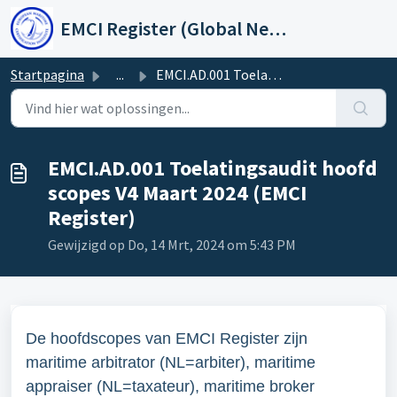
Doorgaan naar hoofdinhoud
EMCI Register (Global Network Group)
Startpagina
...
EMCI.AD.001 Toelatingsaudit hoofd scopes V4 Maart 2024 (E...
EMCI.AD.001 Toelatingsaudit hoofd
scopes V4 Maart 2024 (EMCI
Register)
Gewijzigd op Do, 14 Mrt, 2024 om 5:43 PM
De hoofdscopes van EMCI Register zijn
m
aritime arbitrator (NL=arbiter), maritime
appraiser (NL=taxateur), maritime broker