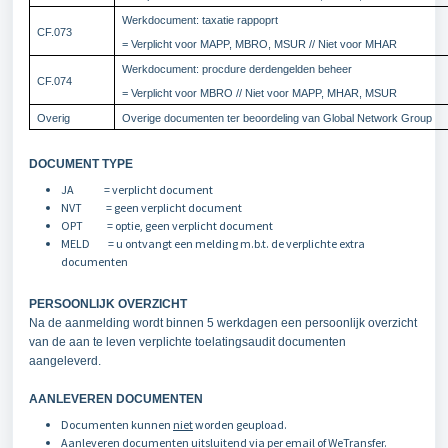
Werkdocument: taxatie rappoprt
CF.073
= Verplicht voor MAPP, MBRO, MSUR // Niet voor MHAR
Werkdocument: procdure derdengelden beheer
CF.074
= Verplicht voor MBRO // Niet voor MAPP, MHAR, MSUR
Overig
Overige documenten ter beoordeling van Global Network Group
DOCUMENT TYPE
JA = verplicht document
NVT = geen verplicht document
OPT = optie, geen verplicht document
MELD = u ontvangt een melding m.b.t. de verplichte extra
documenten
PERSOONLIJK OVERZICHT
Na de aanmelding wordt binnen 5 werkdagen een persoonlijk overzicht
van de aan te leven verplichte toelatingsaudit documenten
aangeleverd.
AANLEVEREN DOCUMENTEN
Documenten kunnen
niet
worden geupload.
Aanleveren documenten
uitsluitend
via per email of WeTransfer.