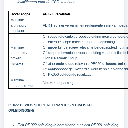
kwalificeren voor de CPD vereisten
Hoofdscope
PF.021 vereisten
Maritime
arbitrator /
ADR Register vereisten en reglementen zijn van toepa
mediator
Of: scope relevante beroepsopleiding geaccrediteerd o
Of: erkende scope relevante beroepsopleiding
Maritime
Of: niet-erkende scope relevante beroepsopleiding, m
appraiser /
Of: scope relevante beroepsopleiding via een officiële 
broker /
Global Network Group
surveyor
Of: afgeronde scope relevante PF.020 of hogere opleid
Of: aantoonbaar gelijkwaardig werk-kennis-ervaringsn
Of: PF.050 voldoende resultaat
Maritime
Niet van toepassing
harbourmaster
PF.022 BEWIJS SCOPE RELEVANTE SPECIALISATIE
OPLEIDING(EN)
Een PF.022 opleiding
in combinatie met
een PF.021 opleiding