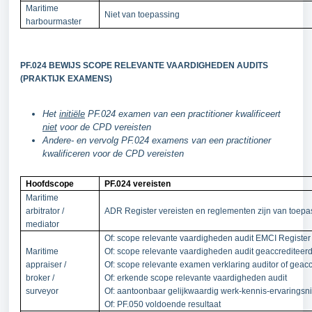
Maritime
Niet van toepassing
harbourmaster
PF.024 BEWIJS SCOPE RELEVANTE VAARDIGHEDEN AUDITS
(PRAKTIJK EXAMENS)
Het
initiële
PF.024 examen van een practitioner kwalificeert
niet
voor de CPD vereisten
Andere- en vervolg PF.024 examens van een practitioner
kwalificeren voor de CPD vereisten
Hoofdscope
PF.024 vereisten
Maritime
arbitrator /
ADR Register vereisten en reglementen zijn van toepa
mediator
Of: scope relevante vaardigheden audit EMCI Register
Maritime
Of: scope relevante vaardigheden audit geaccrediteerd
appraiser /
Of: scope relevante examen verklaring auditor of geacc
broker /
Of: erkende scope relevante vaardigheden audit
surveyor
Of: aantoonbaar gelijkwaardig werk-kennis-ervaringsn
Of: PF.050 voldoende resultaat