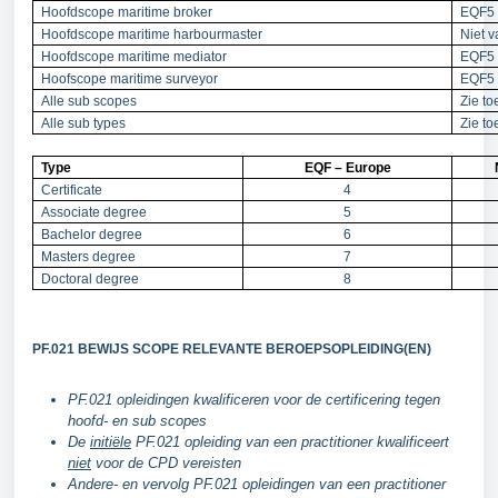
Hoofdscope maritime broker
EQF5 
Hoofdscope maritime harbourmaster
Niet 
Hoofdscope maritime mediator
EQF5 
Hoofscope maritime surveyor
EQF5 
Alle sub scopes
Zie t
Alle sub types
Zie t
Type
EQF – Europe
Certificate
4
Associate degree
5
Bachelor degree
6
Masters degree
7
Doctoral degree
8
PF.021 BEWIJS SCOPE RELEVANTE BEROEPSOPLEIDING(EN)
PF.021 opleidingen kwalificeren voor de certificering tegen
hoofd- en sub scopes
De
initiële
PF.021 opleiding van een practitioner kwalificeert
niet
voor de CPD vereisten
Andere- en vervolg PF.021 opleidingen van een practitioner