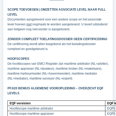
SCOPE TOEVOEGEN | OMZETTEN ASSOCIATE LEVEL NAAR FULL
LEVEL
Documenten aangeleverd voor een andere scope en het associate
level hoeven
niet
nogmaals te worden aangeleverd. U levert uitsluitend
aan hetgeen nog niet eerder is aangeleverd.
ZONDER COMPLEET TOELATINGSDOSSIER GEEN CERTIFICERING
De certificering wordt allen toegekend als het toelatingsdossier
compleet en goedgekeurd is.
HOOFSCOPES
De hoofdscopes van EMCI Register zijn m
aritime arbitrator (NL=arbiter),
maritime appraiser (NL=taxateur), maritime broker (NL=makelaars),
maritime harbourmaster (NL=havenmeester), maritime mediator
(NL=mediator), maritime surveyor (NL=expert)
.
PF.020 BEWIJS ALGEMENE VOOROPLEIDING – OVERZICHT EQF
LEVELS
EQF vereisten
EQF l
Hoofdscope maritime arbitrator
EQF5 
Hoofdscope maritime appraiser
EQF5 