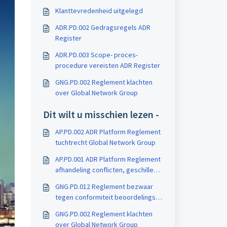
Klanttevredenheid uitgelegd
ADR.PD.002 Gedragsregels ADR
Register
ADR.PD.003 Scope- proces-
procedure vereisten ADR Register
GNG.PD.002 Reglement klachten
over Global Network Group
Dit wilt u misschien lezen -
AP.PD.002 ADR Platform Reglement
tuchtrecht Global Network Group
AP.PD.001 ADR Platform Reglement
afhandeling conflicten, geschillen
& klachten
GNG.PD.012 Reglement bezwaar
tegen conformiteit beoordelings
besluiten
GNG.PD.002 Reglement klachten
over Global Network Group