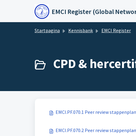
Doorgaan naar hoofdinhoud
EMCI Register (Global Netwo
Startpagina
Kennisbank
EMCI Register
CPD & hercertif
EMCI.PF.070.1 Peer review stappenplan
EMCI.PF.070.2 Peer review stappenplan