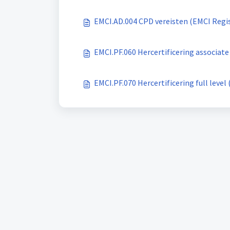
EMCI.AD.004 CPD vereisten (EMCI Regi
EMCI.PF.060 Hercertificering associate
EMCI.PF.070 Hercertificering full level