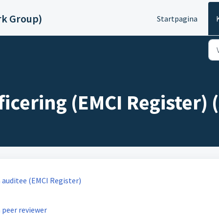
rk Group)
Startpagina
icering (EMCI Register) (
 auditee (EMCI Register)
 peer reviewer